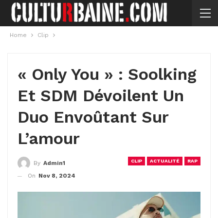
Home
Clip
« Only You » : Soolking
Et SDM Dévoilent Un
Duo Envoûtant Sur
L’amour
CLIP
ACTUALITÉ
RAP
By
Admin1
On
Nov 8, 2024