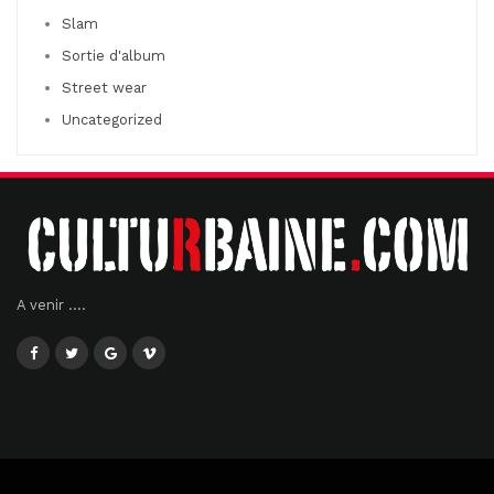
Slam
Sortie d'album
Street wear
Uncategorized
A venir ....