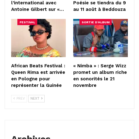
l’international avec
Poésie se tiendra du 9
Antoine Gilbert sur «…
au 11 août à Beddouza
FESTIVAL
SORTIE D'ALBUM
African Beats Festival :
« Nimba » : Serge Wizz
Queen Rima est arrivée
promet un album riche
en Pologne pour
en sonorités le 21
représenter la Guinée
novembre
PREV
NEXT
Archives