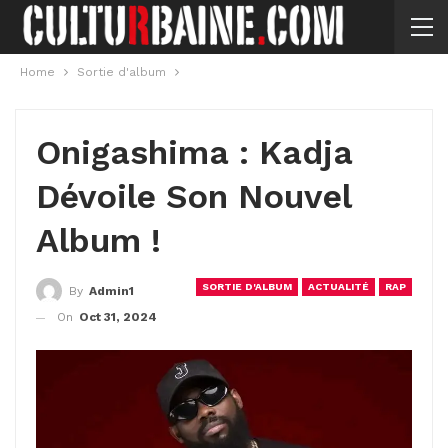
Home
Sortie d'album
Onigashima : Kadja
Dévoile Son Nouvel
Album !
SORTIE D'ALBUM
ACTUALITÉ
RAP
By
Admin1
On
Oct 31, 2024