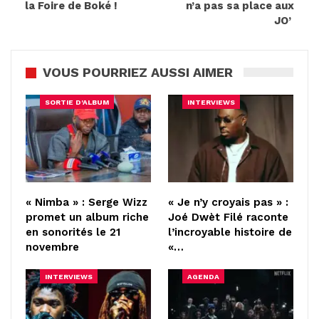
la Foire de Boké !
n’a pas sa place aux
JO’
VOUS POURRIEZ AUSSI AIMER
SORTIE D'ALBUM
INTERVIEWS
« Nimba » : Serge Wizz
« Je n’y croyais pas » :
promet un album riche
Joé Dwèt Filé raconte
en sonorités le 21
l’incroyable histoire de
novembre
«…
INTERVIEWS
AGENDA