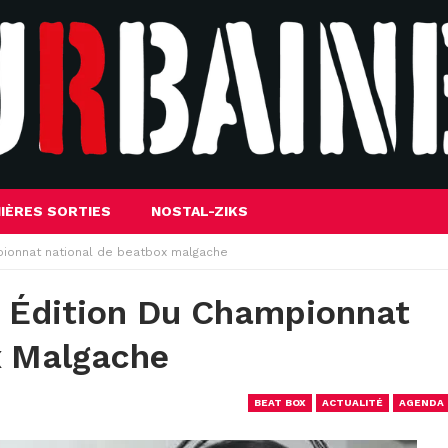
IÈRES SORTIES
NOSTAL-ZIKS
pionnat national de beatbox malgache
e Édition Du Championnat
x Malgache
BEAT BOX
ACTUALITÉ
AGENDA