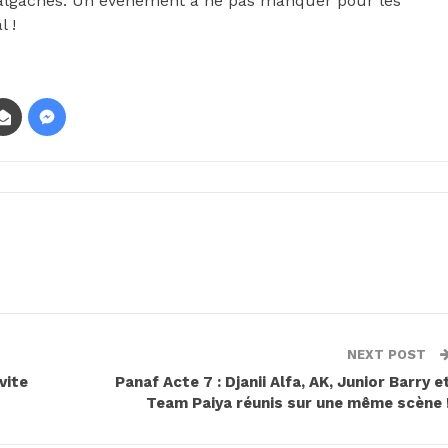
 malgaches. Un événement à ne pas manquer pour les
l !
NEXT POST
nvite
Panaf Acte 7 : Djanii Alfa, AK, Junior Barry e
Team Paiya réunis sur une même scène 