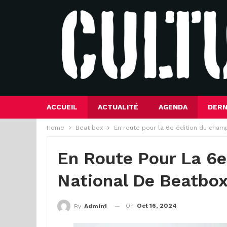
ACCUEIL
ACTUALITÉ
AGENDA
DERN
Home
Beat box
En route pour la 6e édition du cham
En Route Pour La 6
National De Beatbo
On
Oct 16, 2024
By
Admin1