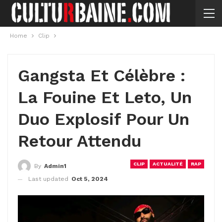
Home
Clip
Gangsta Et Célèbre :
La Fouine Et Leto, Un
Duo Explosif Pour Un
Retour Attendu
CLIP
ACTUALITÉ
RAP
By
Admin1
Last updated
Oct 5, 2024