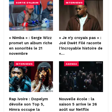
SORTIE D'ALBUM
INTERVIEWS
« Nimba » : Serge Wizz
« Je n’y croyais pas » :
promet un album riche
Joé Dwèt Filé raconte
en sonorités le 21
l’incroyable histoire de
novembre
«…
INTERVIEWS
AGENDA
Rap ivoire : Dopelym
Nouvelle école : la
dévoile son Top 5,
saison 5 arrive le 26
Himra occupe la
août sur Netflix