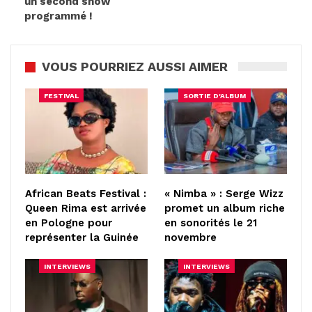
un second show
programmé !
VOUS POURRIEZ AUSSI AIMER
FESTIVAL
SORTIE D'ALBUM
African Beats Festival :
« Nimba » : Serge Wizz
Queen Rima est arrivée
promet un album riche
en Pologne pour
en sonorités le 21
représenter la Guinée
novembre
INTERVIEWS
INTERVIEWS