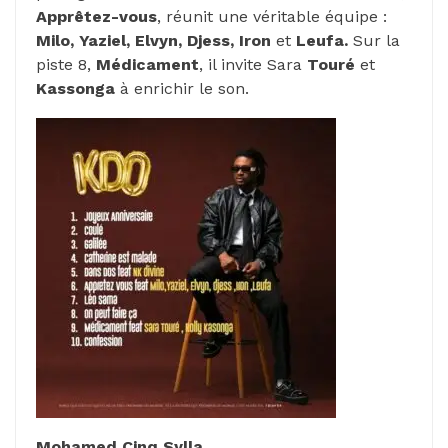
Apprêtez-vous
, réunit une véritable équipe :
Milo, Yaziel, Elvyn, Djess, Iron
et
Leufa.
Sur la
piste 8,
Médicament
, il invite Sara
Touré
et
Kassonga
à enrichir le son.
Mohamed Cinq Sylla