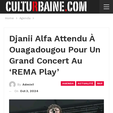
Home
Agenda
Djanii Alfa Attendu À
Ouagadougou Pour Un
Grand Concert Au
‘REMA Play’
AGENDA
ACTUALITÉ
RAP
By
Admin1
On
Oct 3, 2024