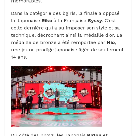
mémorables.
Dans la catégorie des bgirls, la finale a opposé
la Japonaise
Riko
à la Française
Syssy
. C’est
cette dernière qui a su imposer son style et sa
technique, décrochant ainsi la médaille d’or. La
médaille de bronze a été remportée par
Hio
,
une jeune prodige japonaise âgée de seulement
14 ans.
Du côté des bboys, les Japonais
Ra1on
et