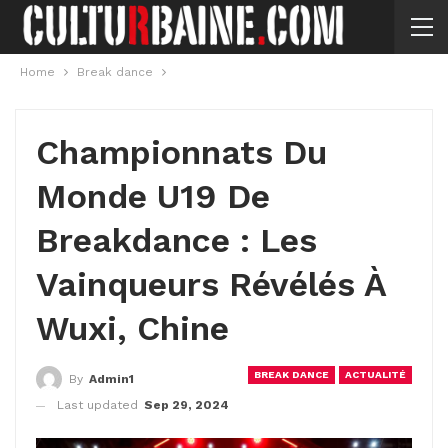
Home
Break dance
Championnats Du
Monde U19 De
Breakdance : Les
Vainqueurs Révélés À
Wuxi, Chine
BREAK DANCE
ACTUALITÉ
By
Admin1
Last updated
Sep 29, 2024