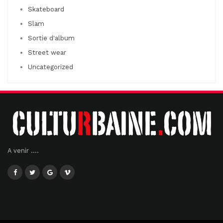
Skateboard
Slam
Sortie d'album
Street wear
Uncategorized
A venir ....