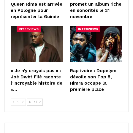
Queen Rima est arrivée
promet un album riche
en Pologne pour
en sonorités le 21
représenter la Guinée
novembre
INTERVIEWS
INTERVIEWS
« Je n’y croyais pas » :
Rap ivoire : Dopelym
Joé Dwèt Filé raconte
dévoile son Top 5,
l’incroyable histoire de
Himra occupe la
«…
première place
PREV
NEXT