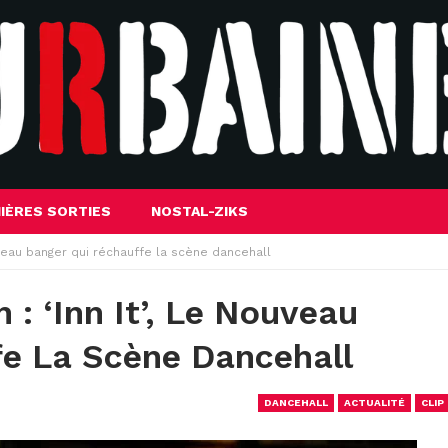
IÈRES SORTIES
NOSTAL-ZIKS
nouveau banger qui réchauffe la scène dancehall
 : ‘Inn It’, Le Nouveau
fe La Scène Dancehall
DANCEHALL
ACTUALITÉ
CLIP