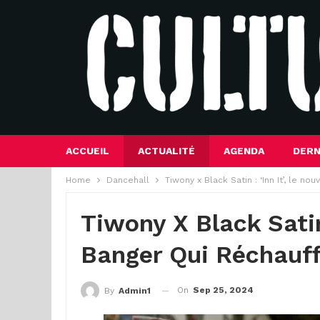
ACCUEIL
ACTUALITÉ
AGENDA
DERN
Home
Dancehall
Tiwony x Black Satin : ‘Inn It’, le 
Tiwony X Black Satin
Banger Qui Réchauf
On
Sep 25, 2024
By
Admin1