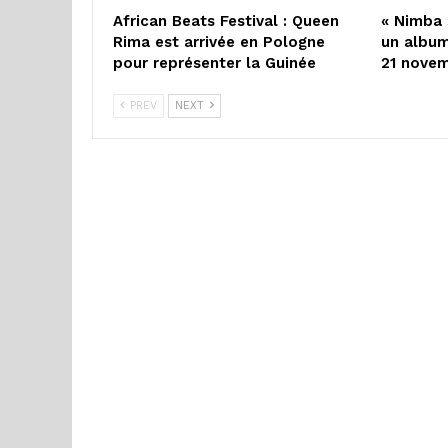
African Beats Festival : Queen
« Nimba 
Rima est arrivée en Pologne
un album
pour représenter la Guinée
21 nove
PREV
NEXT