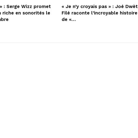
» : Serge Wizz promet
« Je n’y croyais pas » : Joé Dwèt
 riche en sonorités le
Filé raconte l’incroyable histoire
mbre
de «…