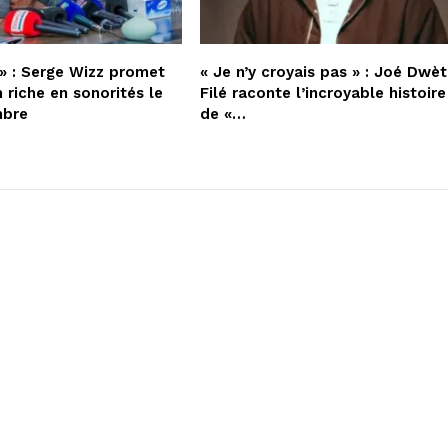
» : Serge Wizz promet
« Je n’y croyais pas » : Joé Dwèt
 riche en sonorités le
Filé raconte l’incroyable histoire
mbre
de «…