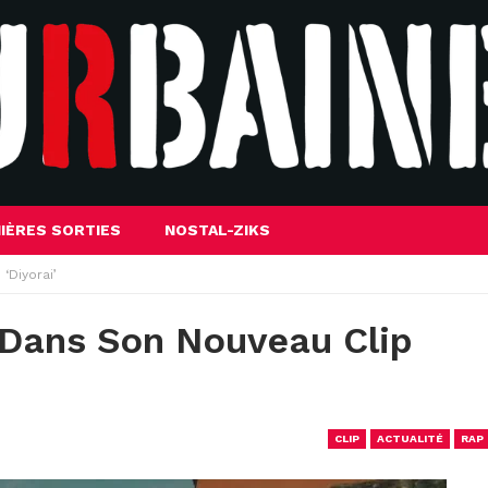
IÈRES SORTIES
NOSTAL-ZIKS
‘Diyorai’
 Dans Son Nouveau Clip
CLIP
ACTUALITÉ
RAP