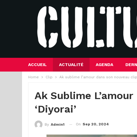
ACCUEIL
ACTUALITÉ
AGENDA
DERN
Home
Clip
Ak sublime l’amour dans son nouveau clip 
Ak Sublime L’amour
‘Diyorai’
On
Sep 20, 2024
By
Admin1