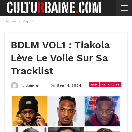
Home
Rap
BDLM VOL1 : Tiakola
Lève Le Voile Sur Sa
Tracklist
RAP
ACTUALITÉ
On
Sep 14, 2024
By
Admin1