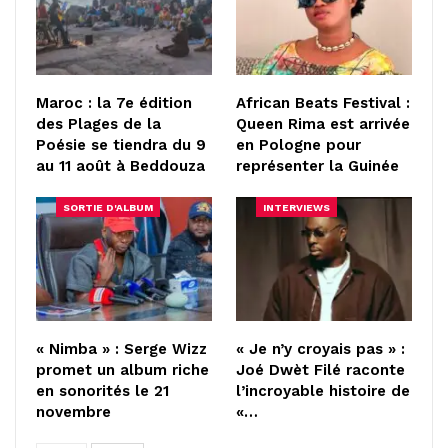
Maroc : la 7e édition
African Beats Festival :
des Plages de la
Queen Rima est arrivée
Poésie se tiendra du 9
en Pologne pour
au 11 août à Beddouza
représenter la Guinée
SORTIE D'ALBUM
INTERVIEWS
« Nimba » : Serge Wizz
« Je n’y croyais pas » :
promet un album riche
Joé Dwèt Filé raconte
en sonorités le 21
l’incroyable histoire de
novembre
«…