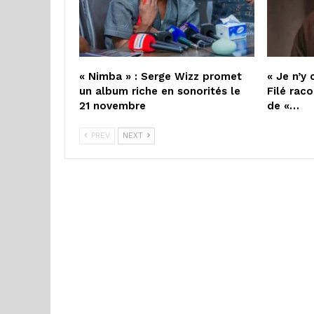
« Nimba » : Serge Wizz promet
« Je n’y 
un album riche en sonorités le
Filé raco
21 novembre
de «…
PREV
NEXT