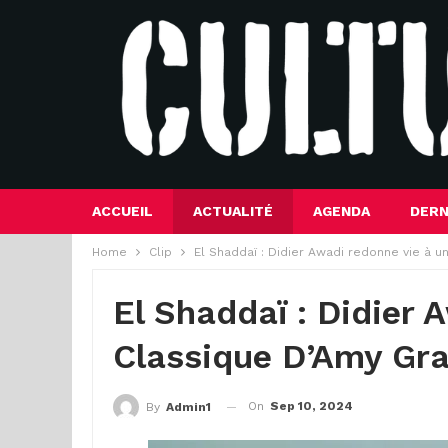
ACCUEIL
ACTUALITÉ
AGENDA
DERN
Home
Clip
El Shaddaï : Didier Awadi redonne vie à un
El Shaddaï : Didier
Classique D’Amy Gra
On
Sep 10, 2024
By
Admin1