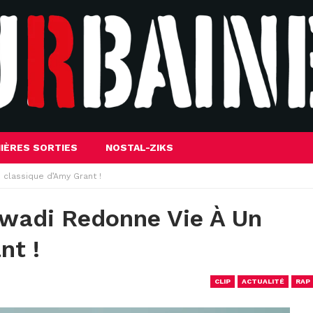
IÈRES SORTIES
NOSTAL-ZIKS
 classique d’Amy Grant !
 Awadi Redonne Vie À Un
nt !
CLIP
ACTUALITÉ
RAP