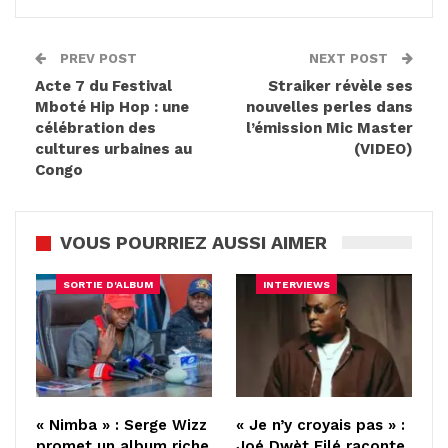
PREV POST
NEXT POST
Acte 7 du Festival
Straiker révèle ses
Mboté Hip Hop : une
nouvelles perles dans
célébration des
l’émission Mic Master
cultures urbaines au
(VIDEO)
Congo
VOUS POURRIEZ AUSSI AIMER
SORTIE D'ALBUM
INTERVIEWS
« Nimba » : Serge Wizz
« Je n’y croyais pas » :
promet un album riche
Joé Dwèt Filé raconte