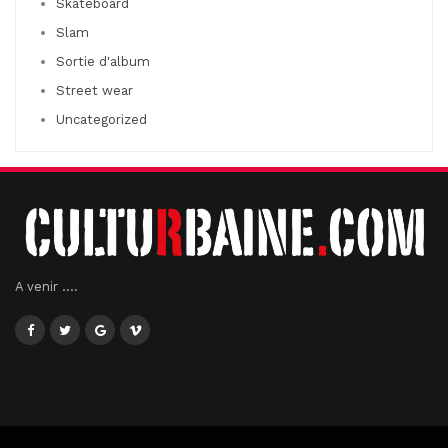
Skateboard
Slam
Sortie d'album
Street wear
Uncategorized
A venir ....