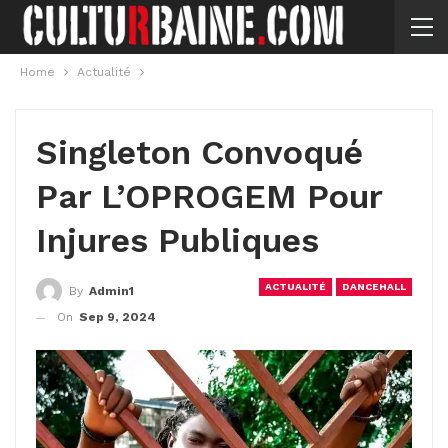
Home
Actualité
Singleton Convoqué
Par L’OPROGEM Pour
Injures Publiques
ACTUALITÉ
DANCEHALL
By
Admin1
On
Sep 9, 2024