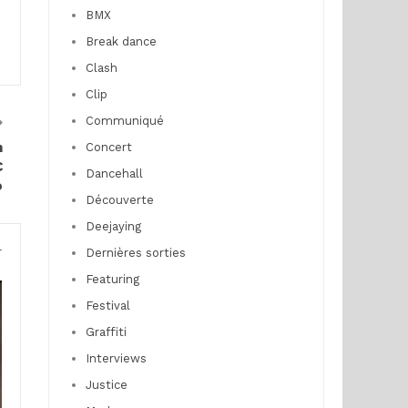
BMX
Break dance
Clash
Clip
Communiqué
n
Concert
C
Dancehall
o
Découverte
Deejaying
r
Dernières sorties
Featuring
Festival
Graffiti
Interviews
Justice