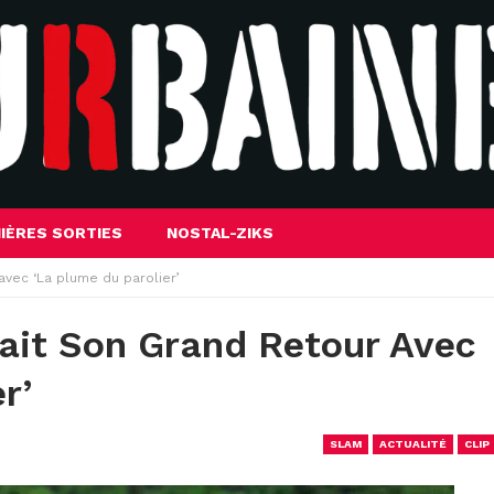
IÈRES SORTIES
NOSTAL-ZIKS
 avec ‘La plume du parolier’
Fait Son Grand Retour Avec
r’
SLAM
ACTUALITÉ
CLIP