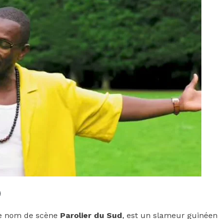
le nom de scène
Parolier du Sud
, est un slameur guinéen