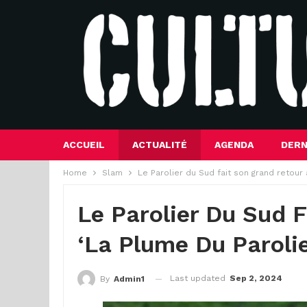
ACCUEIL
ACTUALITÉ
AGENDA
DERN
Home
Slam
Le Parolier du Sud fait son grand retour
Le Parolier Du Sud 
‘La Plume Du Parolie
Last updated
Sep 2, 2024
By
Admin1