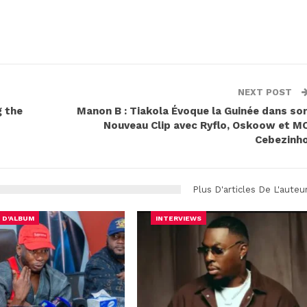
NEXT POST
g the
Manon B : Tiakola Évoque la Guinée dans so
Nouveau Clip avec Ryflo, Oskoow et M
Cebezinh
Plus D'articles De L'auteu
 D'ALBUM
INTERVIEWS