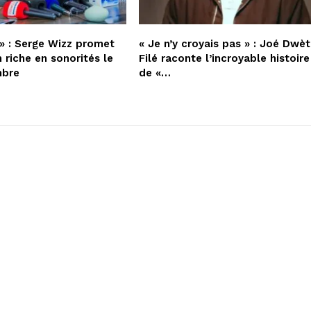
» : Serge Wizz promet
« Je n’y croyais pas » : Joé Dwèt
 riche en sonorités le
Filé raconte l’incroyable histoire
mbre
de «…