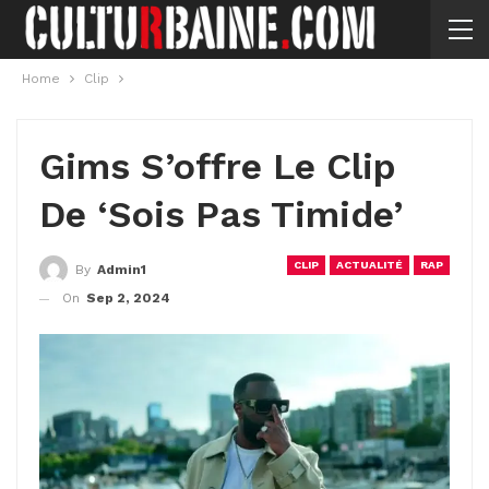
Home
Clip
Gims S’offre Le Clip
De ‘Sois Pas Timide’
CLIP
ACTUALITÉ
RAP
By
Admin1
On
Sep 2, 2024