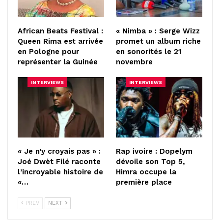
African Beats Festival :
« Nimba » : Serge Wizz
Queen Rima est arrivée
promet un album riche
en Pologne pour
en sonorités le 21
représenter la Guinée
novembre
INTERVIEWS
INTERVIEWS
« Je n’y croyais pas » :
Rap ivoire : Dopelym
Joé Dwèt Filé raconte
dévoile son Top 5,
l’incroyable histoire de
Himra occupe la
«…
première place
PREV
NEXT