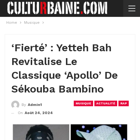
Home
Musique
‘Fierté’ : Yetteh Bah
Revitalise Le
Classique ‘Apollo’ De
Sékouba Bambino
MUSIQUE
ACTUALITÉ
RAP
By
Admin1
On
Août 24, 2024