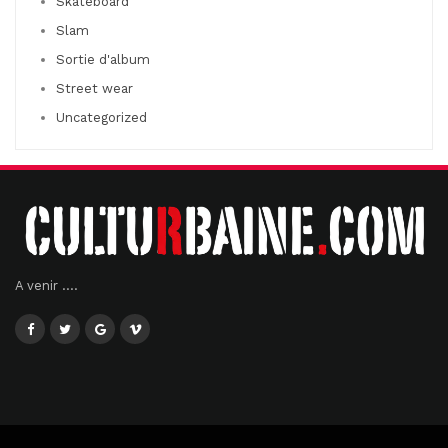
Skateboard
Slam
Sortie d'album
Street wear
Uncategorized
A venir ....