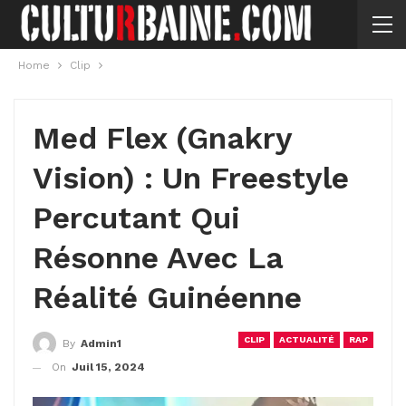
Home
Clip
Med Flex (Gnakry
Vision) : Un Freestyle
Percutant Qui
Résonne Avec La
Réalité Guinéenne
CLIP
ACTUALITÉ
RAP
By
Admin1
On
Juil 15, 2024