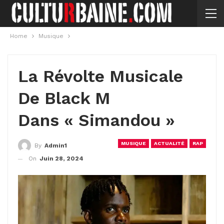
Home
Musique
La Révolte Musicale
De Black M
Dans « Simandou »
MUSIQUE
ACTUALITÉ
RAP
By
Admin1
On
Juin 28, 2024