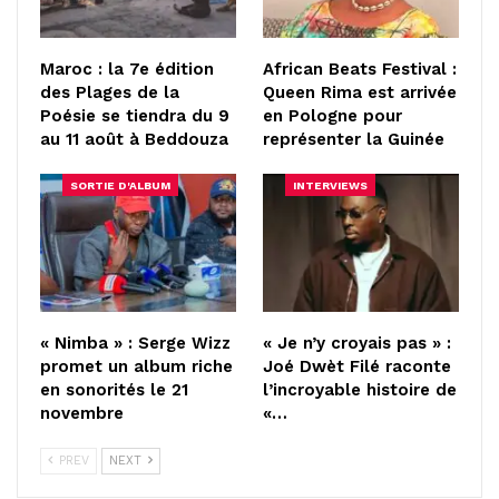
Maroc : la 7e édition
African Beats Festival :
des Plages de la
Queen Rima est arrivée
Poésie se tiendra du 9
en Pologne pour
au 11 août à Beddouza
représenter la Guinée
SORTIE D'ALBUM
INTERVIEWS
« Nimba » : Serge Wizz
« Je n’y croyais pas » :
promet un album riche
Joé Dwèt Filé raconte
en sonorités le 21
l’incroyable histoire de
novembre
«…
PREV
NEXT