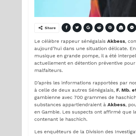
Share
Le célèbre rappeur sénégalais
Akbess
, co
aujourd’hui dans une situation délicate. En e
musique en grande pompe, il a été interpell
actuellement en détention préventive pour t
malfaiteurs.
D’après les informations rapportées par n
à celle de deux autres Sénégalais,
F. Mb.
e
gambienne avec 700 grammes de haschich en
substances appartiendraient à
Akbess
, po
en Gambie. Les suspects ont affirmé que l
contenant le haschich.
Les enquêteurs de la Division des Investigat