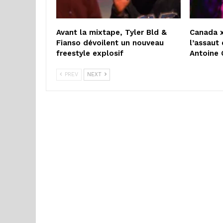
Avant la mixtape, Tyler Bld &
Canada x
Fianso dévoilent un nouveau
l’assaut 
freestyle explosif
Antoine 
PREV
NEXT