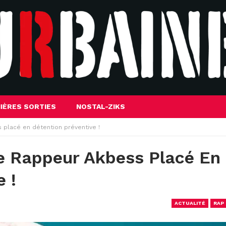
IÈRES SORTIES
NOSTAL-ZIKS
 placé en détention préventive !
Le Rappeur Akbess Placé En
 !
ACTUALITÉ
RAP