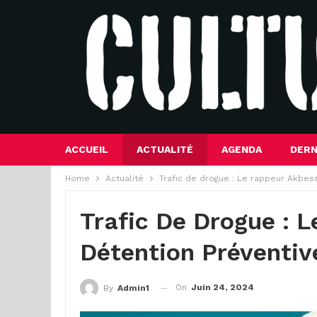
ACCUEIL
ACTUALITÉ
AGENDA
DERN
Home
Actualité
Trafic de drogue : Le rappeur Akbess
Trafic De Drogue : 
Détention Préventive
On
Juin 24, 2024
By
Admin1