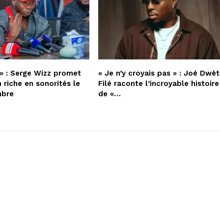
» : Serge Wizz promet
« Je n’y croyais pas » : Joé Dwèt
 riche en sonorités le
Filé raconte l’incroyable histoire
mbre
de «…