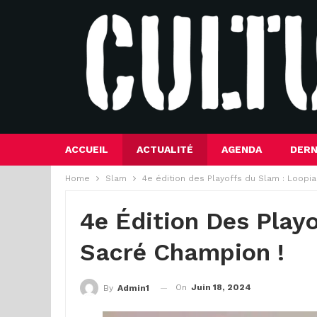
ACCUEIL
ACTUALITÉ
AGENDA
DERN
Home
Slam
4e édition des Playoffs du Slam : Loopi
4e Édition Des Play
Sacré Champion !
On
Juin 18, 2024
By
Admin1