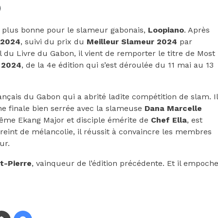
n plus bonne pour le slameur gabonais,
Loopiano
. Après
 2024
, suivi du prix du
Meilleur Slameur 2024
par
al du Livre du Gabon, il vient de remporter le titre de Most
 2024
, de la 4e édition qui s’est déroulée du 11 mai au 13
 Français du Gabon qui a abrité ladite compétition de slam. Il
une finale bien serrée avec la slameuse
Dana Marcelle
ême Ekang Major et disciple émérite de
Chef Ella
, est
reint de mélancolie, il réussit à convaincre les membres
ur.
t-Pierre
, vainqueur de l’édition précédente. Et il empoch