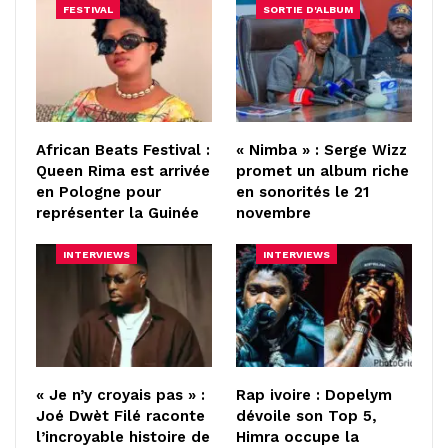
FESTIVAL
SORTIE D'ALBUM
African Beats Festival :
« Nimba » : Serge Wizz
Queen Rima est arrivée
promet un album riche
en Pologne pour
en sonorités le 21
représenter la Guinée
novembre
INTERVIEWS
INTERVIEWS
« Je n’y croyais pas » :
Rap ivoire : Dopelym
Joé Dwèt Filé raconte
dévoile son Top 5,
l’incroyable histoire de
Himra occupe la