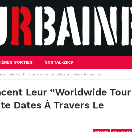
IÈRES SORTIES
NOSTAL-ZIKS
de Tour Part1” : Plus de trente dates à travers le monde
ncent Leur “Worldwide Tour
nte Dates À Travers Le
AGENDA
ACTUALITÉ