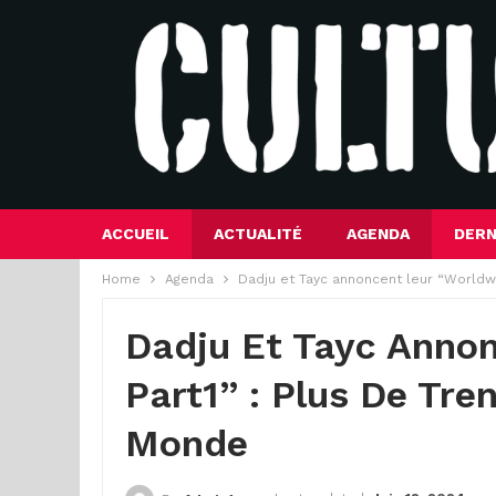
ACCUEIL
ACTUALITÉ
AGENDA
DERN
Home
Agenda
Dadju et Tayc annoncent leur “Worldwi
Dadju Et Tayc Anno
Part1” : Plus De Tre
Monde