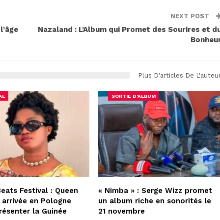
NEXT POST
l’âge
Nazaland : L’Album qui Promet des Sourires et d
Bonheu
Plus D'articles De L'auteu
AL
SORTIE D'ALBUM
Beats Festival : Queen
« Nimba » : Serge Wizz promet
 arrivée en Pologne
un album riche en sonorités le
résenter la Guinée
21 novembre