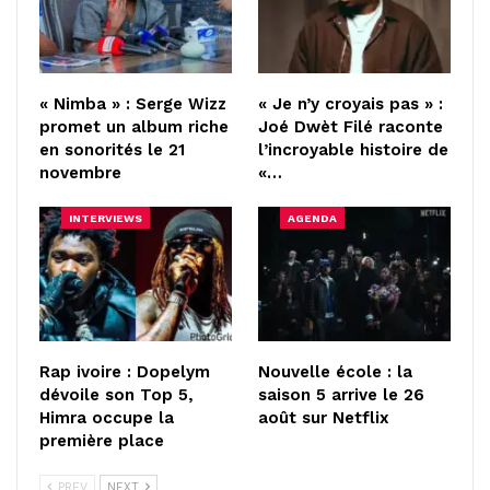
« Nimba » : Serge Wizz
« Je n’y croyais pas » :
promet un album riche
Joé Dwèt Filé raconte
en sonorités le 21
l’incroyable histoire de
novembre
«…
INTERVIEWS
AGENDA
Rap ivoire : Dopelym
Nouvelle école : la
dévoile son Top 5,
saison 5 arrive le 26
Himra occupe la
août sur Netflix
première place
PREV
NEXT