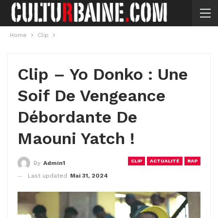
Home
Clip
Clip – Yo Donko : Une
Soif De Vengeance
Débordante De
Maouni Yatch !
CLIP
ACTUALITÉ
RAP
By
Admin1
Last updated
Mai 31, 2024