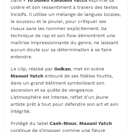
Dans «
Yo Donko »,Maouni Yatch
exprime sa
colère et son ressentiment à travers des textes
incisifs. Il utilise un mélange de langues locales,
le soussou et le poular, pour critiquer ses
rivaux sans les nommer explicitement. Sa
technique de rap et son flow démontrent une
maîtrise impressionnante du genre, ne laissant
aucun doute sur sa détermination à se faire
entendre.
Le clip, réalisé par
Guikan
, met en scène
Maouni Yatch
entouré de ses fidèles Youths,
dans un grand bâtiment symbolisant son
ascension et sa quête de vengeance.
L’atmosphère est intense, reflet d’un jeune
artiste prêt à tout pour défendre son art et son
intégrité.
Protégé du label
Cash-Mouv
,
Maouni Yatch
continue de s’imposer comme une figure