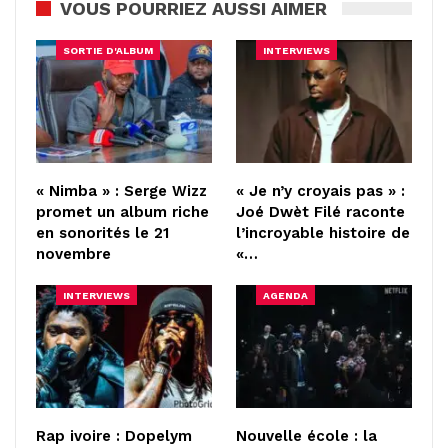
VOUS POURRIEZ AUSSI AIMER
SORTIE D'ALBUM
INTERVIEWS
« Nimba » : Serge Wizz
« Je n’y croyais pas » :
promet un album riche
Joé Dwèt Filé raconte
en sonorités le 21
l’incroyable histoire de
novembre
«…
INTERVIEWS
AGENDA
Rap ivoire : Dopelym
Nouvelle école : la