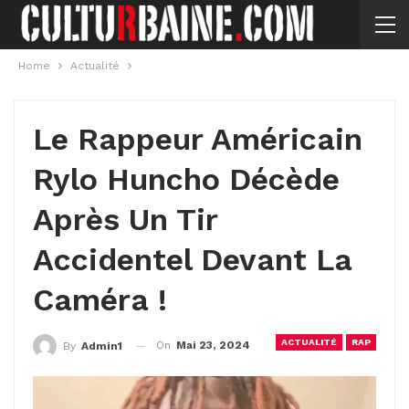
Home
Actualité
Le Rappeur Américain
Rylo Huncho Décède
Après Un Tir
Accidentel Devant La
Caméra !
ACTUALITÉ
RAP
On
Mai 23, 2024
By
Admin1