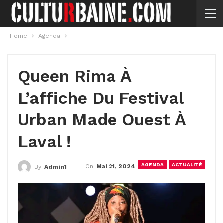
Home
Agenda
Queen Rima À
L’affiche Du Festival
Urban Made Ouest À
Laval !
AGENDA
ACTUALITÉ
On
Mai 21, 2024
By
Admin1