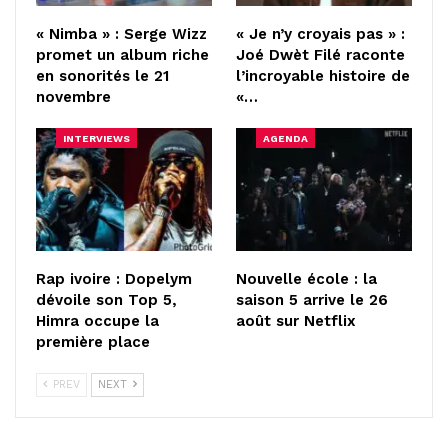
« Nimba » : Serge Wizz
« Je n’y croyais pas » :
promet un album riche
Joé Dwèt Filé raconte
en sonorités le 21
l’incroyable histoire de
novembre
«…
INTERVIEWS
AGENDA
Rap ivoire : Dopelym
Nouvelle école : la
dévoile son Top 5,
saison 5 arrive le 26
Himra occupe la
août sur Netflix
première place
PREV
NEXT