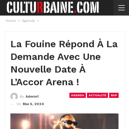
Home
Agenda
La Fouine Répond À La
Demande Avec Une
Nouvelle Date À
L’Accor Arena !
AGENDA
ACTUALITÉ
RAP
By
Admin1
On
Mai 6, 2024