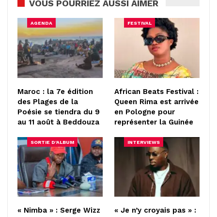
VOUS POURRIEZ AUSSI AIMER
AGENDA
FESTIVAL
Maroc : la 7e édition
African Beats Festival :
des Plages de la
Queen Rima est arrivée
Poésie se tiendra du 9
en Pologne pour
au 11 août à Beddouza
représenter la Guinée
SORTIE D'ALBUM
INTERVIEWS
« Nimba » : Serge Wizz
« Je n’y croyais pas » :