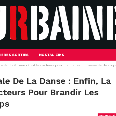
IÈRES SORTIES
NOSTAL-ZIKS
 enfin, la Guinée réunit les acteurs pour brandir les mouvements de corp
le De La Danse : Enfin, La
cteurs Pour Brandir Les
ps
ACTUALITÉ