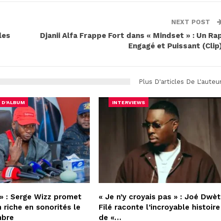
NEXT POST
les
Djanii Alfa Frappe Fort dans « Mindset » : Un Ra
Engagé et Puissant (Clip
Plus D'articles De L'auteu
 D'ALBUM
INTERVIEWS
» : Serge Wizz promet
« Je n’y croyais pas » : Joé Dwèt
 riche en sonorités le
Filé raconte l’incroyable histoire
mbre
de «…