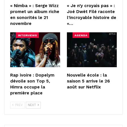
« Nimba » : Serge Wizz
« Je n’y croyais pas » :
promet un album riche
Joé Dwèt Filé raconte
en sonorités le 21
l’incroyable histoire de
novembre
«…
INTERVIEWS
AGENDA
Rap ivoire : Dopelym
Nouvelle école : la
dévoile son Top 5,
saison 5 arrive le 26
Himra occupe la
août sur Netflix
première place
PREV
NEXT