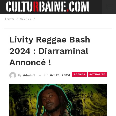
Home
Agenda
Livity Reggae Bash
2024 : Diarraminal
Annoncé !
AGENDA
ACTUALITÉ
On
Avr 23, 2024
By
Admin1