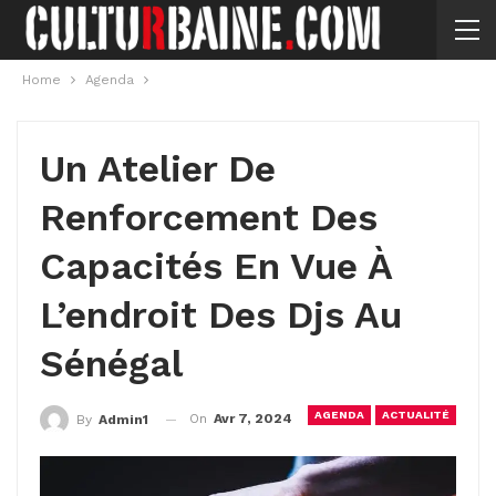
Home
Agenda
Un Atelier De
Renforcement Des
Capacités En Vue À
L’endroit Des Djs Au
Sénégal
AGENDA
ACTUALITÉ
On
Avr 7, 2024
By
Admin1