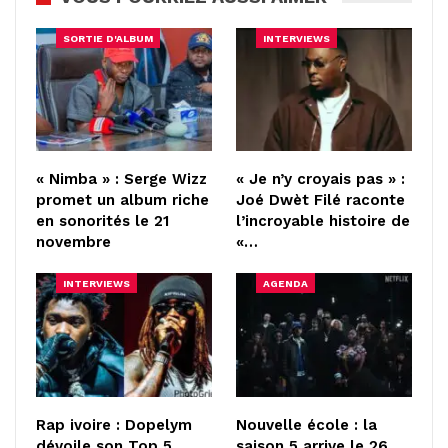
SORTIE D'ALBUM
INTERVIEWS
« Nimba » : Serge Wizz
« Je n’y croyais pas » :
promet un album riche
Joé Dwèt Filé raconte
en sonorités le 21
l’incroyable histoire de
novembre
«…
INTERVIEWS
AGENDA
Rap ivoire : Dopelym
Nouvelle école : la
dévoile son Top 5,
saison 5 arrive le 26