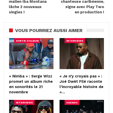
malien Iba Montana
chanteuse caribéenne,
lâche 2 nouveaux
signe avec Play Two
singles !
en production !
VOUS POURRIEZ AUSSI AIMER
SORTIE D'ALBUM
INTERVIEWS
« Nimba » : Serge Wizz
« Je n’y croyais pas » :
promet un album riche
Joé Dwèt Filé raconte
en sonorités le 21
l’incroyable histoire de
novembre
«…
INTERVIEWS
AGENDA