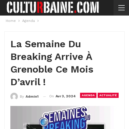
Home
Agenda
La Semaine Du
Breaking Arrive À
Grenoble Ce Mois
D’avril !
AGENDA
ACTUALITÉ
On
Avr 3, 2024
By
Admin1