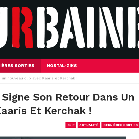
IÈRES SORTIES
NOSTAL-ZIKS
 un nouveau clip avec Kaaris et Kerchak !
 Signe Son Retour Dans Un
aaris Et Kerchak !
CLIP
ACTUALITÉ
DERNIÈRES SORTIES