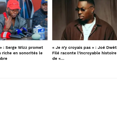
» : Serge Wizz promet
« Je n’y croyais pas » : Joé Dwèt
 riche en sonorités le
Filé raconte l’incroyable histoire
mbre
de «…