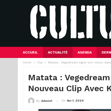
ACCUEIL
ACTUALITÉ
AGENDA
DERN
Home
Clip
Matata : Vegedream signe son retour dans
Matata : Vegedream
Nouveau Clip Avec K
On
Avr 1, 2024
By
Admin1