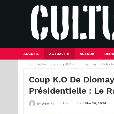
ACCUEIL
ACTUALITÉ
AGENDA
DERN
Home
Actualité
Coup K.O de Diomaye Faye à l’électio
Coup K.O De Diomaye
Présidentielle : Le 
Last updated
Mar 26, 2024
By
Admin1