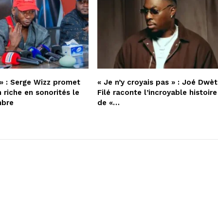
» : Serge Wizz promet
« Je n’y croyais pas » : Joé Dwèt
 riche en sonorités le
Filé raconte l’incroyable histoire
mbre
de «…