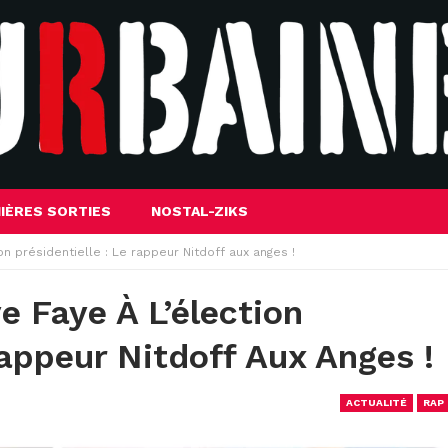
IÈRES SORTIES
NOSTAL-ZIKS
n présidentielle : Le rappeur Nitdoff aux anges !
 Faye À L’élection
Rappeur Nitdoff Aux Anges !
ACTUALITÉ
RAP