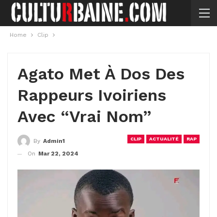
Home
Clip
Agato Met À Dos Des
Rappeurs Ivoiriens
Avec “Vrai Nom”
CLIP
ACTUALITÉ
RAP
By
Admin1
On
Mar 22, 2024