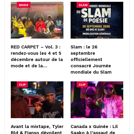
MODE
SLAM
RED CARPET – Vol. 3 :
Slam : le 26
rendez-vous les 4 et 5
septembre
décembre autour de la
officiellement
mode et de la…
consacré Journée
mondiale du Slam
CLIP
CLIP
Avant la mixtape, Tyler
Canada x Guinée : Lil
Bld & Fianso dévoilent
Saako à l’assaut de