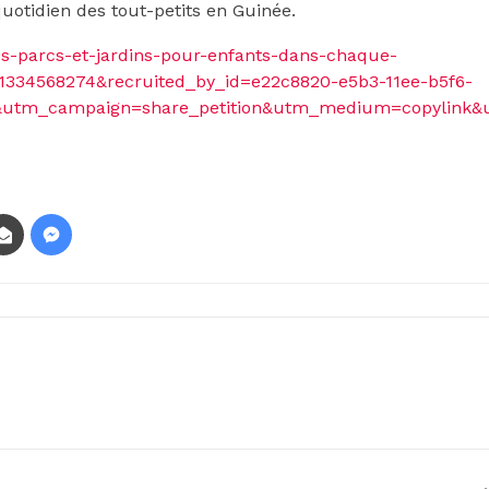
otidien des tout-petits en Guinée.
s-parcs-et-jardins-pour-enfants-dans-chaque-
334568274&recruited_by_id=e22c8820-e5b3-11ee-b5f6-
n&utm_campaign=share_petition&utm_medium=copylink&u