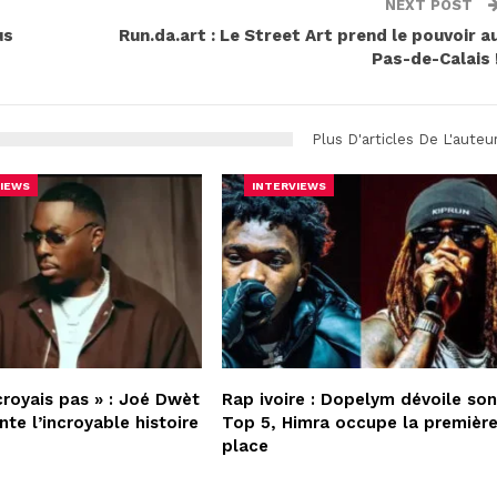
NEXT POST
us
Run.da.art : Le Street Art prend le pouvoir a
Pas-de-Calais 
Plus D'articles De L'auteu
IEWS
INTERVIEWS
croyais pas » : Joé Dwèt
Rap ivoire : Dopelym dévoile so
nte l’incroyable histoire
Top 5, Himra occupe la premièr
place