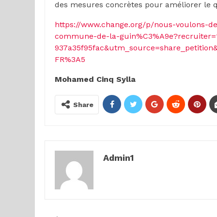
des mesures concrètes pour améliorer le qu
https://www.change.org/p/nous-voulons-de
commune-de-la-guin%C3%A9e?recruiter=1
937a35f95fac&utm_source=share_petitio
FR%3A5
Mohamed Cinq Sylla
Share
Admin1