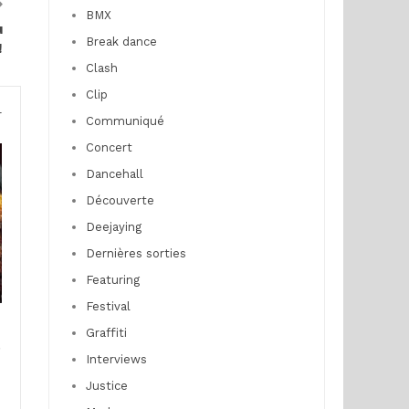
BMX
u
Break dance
!
Clash
Clip
r
Communiqué
Concert
Dancehall
Découverte
Deejaying
Dernières sorties
Featuring
Festival
n
Graffiti
e
Interviews
Justice