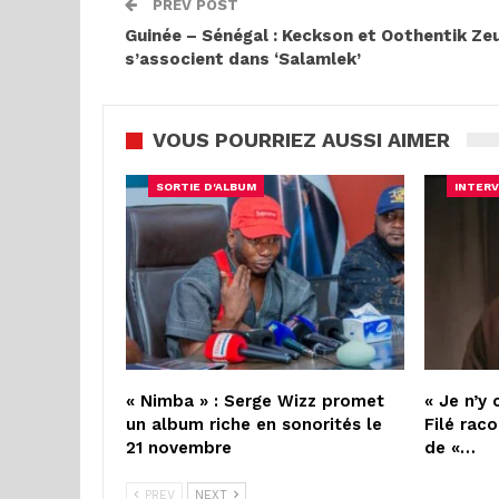
PREV POST
Guinée – Sénégal : Keckson et Oothentik Ze
s’associent dans ‘Salamlek’
VOUS POURRIEZ AUSSI AIMER
SORTIE D'ALBUM
INTERV
« Nimba » : Serge Wizz promet
« Je n’y 
un album riche en sonorités le
Filé raco
21 novembre
de «…
PREV
NEXT