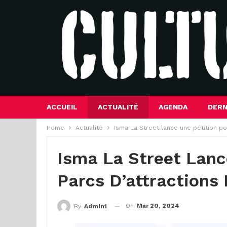
ACCUEIL
ACTUALITÉ
AGENDA
DERN
Home
Actualité
Isma La Street lance une pétition 
Isma La Street Lanc
Parcs D’attraction
On
Mar 20, 2024
By
Admin1