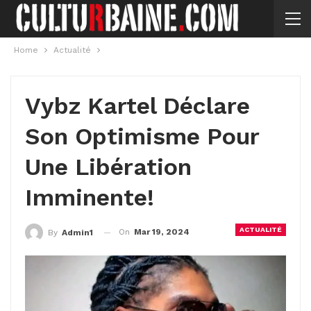
Home
Actualité
Vybz Kartel Déclare
Son Optimisme Pour
Une Libération
Imminente!
ACTUALITÉ
On
Mar 19, 2024
By
Admin1