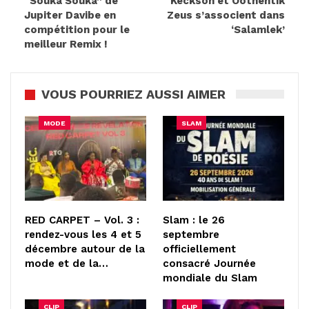
“Souka Souka” de
Keckson et Oothentik
Jupiter Davibe en
Zeus s’associent dans
compétition pour le
‘Salamlek’
meilleur Remix !
VOUS POURRIEZ AUSSI AIMER
MODE
SLAM
RED CARPET – Vol. 3 :
Slam : le 26
rendez-vous les 4 et 5
septembre
décembre autour de la
officiellement
mode et de la…
consacré Journée
mondiale du Slam
CLIP
CLIP