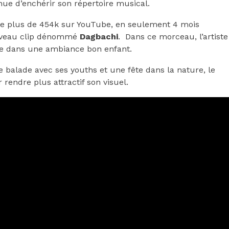
ue d’enchérir son répertoire musical.
 plus de 454k sur YouTube, en seulement 4 mois
nouveau clip dénommé
Dagbachi
. Dans ce morceau, l’artiste
asse dans une ambiance bon enfant.
ne balade avec ses youths et une fête dans la nature, le
 rendre plus attractif son visuel.