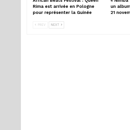
African Beats Festival : Queen
« Nimba 
Rima est arrivée en Pologne
un album
pour représenter la Guinée
21 nove
PREV
NEXT