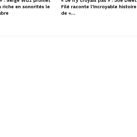
» : Serge Wizz promet
« Je n’y croyais pas » : Joé Dwèt
 riche en sonorités le
Filé raconte l’incroyable histoire
mbre
de «…