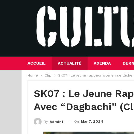
ACCUEIL
ACTUALITÉ
AGENDA
DERN
Home
Clip
SK07 : Le jeune rappeur ivoirien se lâche 
SK07 : Le Jeune Rap
Avec “Dagbachi” (Cl
On
Mar 7, 2024
By
Admin1