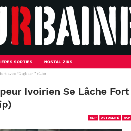
IÈRES SORTIES
NOSTAL-ZIKS
fort avec “Dagbachi” (Clip)
peur Ivoirien Se Lâche Fort
ip)
CLIP
ACTUALITÉ
RAP