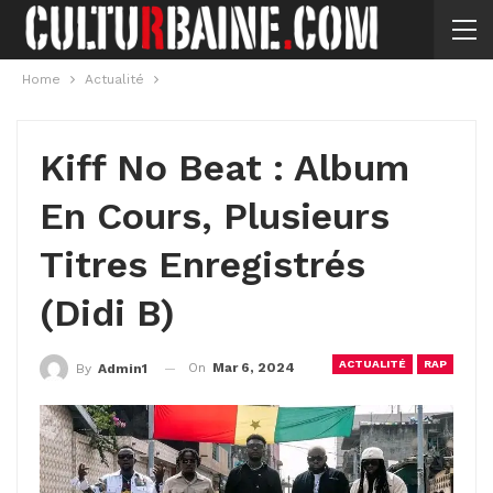
Home
Actualité
Kiff No Beat : Album
En Cours, Plusieurs
Titres Enregistrés
(Didi B)
ACTUALITÉ
RAP
On
Mar 6, 2024
By
Admin1