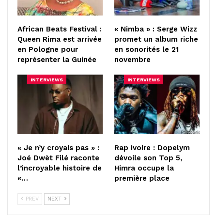
African Beats Festival :
« Nimba » : Serge Wizz
Queen Rima est arrivée
promet un album riche
en Pologne pour
en sonorités le 21
représenter la Guinée
novembre
INTERVIEWS
INTERVIEWS
« Je n’y croyais pas » :
Rap ivoire : Dopelym
Joé Dwèt Filé raconte
dévoile son Top 5,
l’incroyable histoire de
Himra occupe la
«…
première place
PREV
NEXT