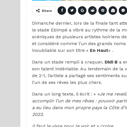
Share
Dimanche dernier, lors de la finale tant at
le stade Ebimpé a vibré au rythme de la mu
scéniques de plusieurs artistes ivoiriens 
et considéré comme l’un des grands noms 
inoubliable sur son titre «
En Haut
« .
Dans un stade rempli à craquer,
Didi B
a en
son talent indéniable. Au lendemain de la vi
de 2-1, l’artiste a partagé ses sentiments s
l’un de ses rêves les plus chers.
Dans un long texte, il écrit : «
«Je me reveil
accomplir l’un de mes rêves : pouvoir part
a eu lieu dans mon propre pays la Côte d’i
2023.
Il faut le vivre pour le voir et y croire…