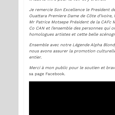
Je remercie Son Excellence le President 
Ouattara Premiere Dame de Côte d’ivoire, 
Mr Patrice Motsepe Président de la CAFc Mr
Co CAN et l’ensemble des personnes qui on
homologues artistes et cette belle scénogr
Ensemble avec notre Légende Alpha Blondy
nous avons assurer la promotion culturelle
entier.
Merci à mon public pour le soutien et brav
sa page Facebook.