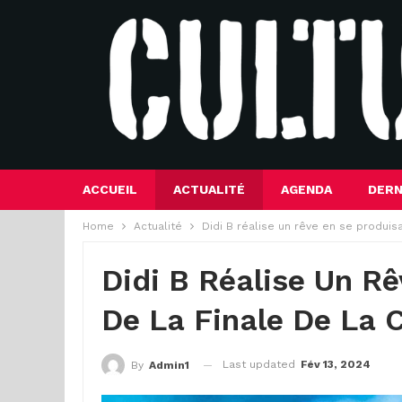
ACCUEIL
ACTUALITÉ
AGENDA
DERN
Home
Actualité
Didi B réalise un rêve en se produis
Didi B Réalise Un R
De La Finale De La
Last updated
Fév 13, 2024
By
Admin1