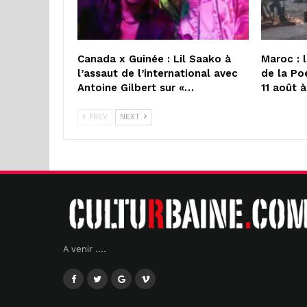
Canada x Guinée : Lil Saako à
Maroc : 
l’assaut de l’international avec
de la Po
Antoine Gilbert sur «…
11 août 
PREV
NEXT
A venir ....