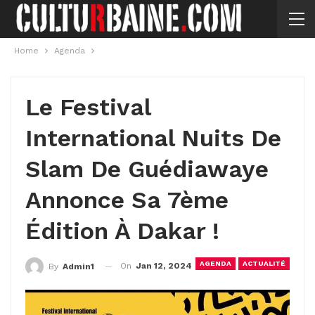
Home
Agenda
Le Festival
International Nuits De
Slam De Guédiawaye
Annonce Sa 7ème
Édition À Dakar !
AGENDA
ACTUALITÉ
On
Jan 12, 2024
By
Admin1