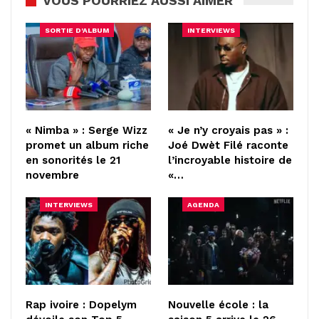
VOUS POURRIEZ AUSSI AIMER
SORTIE D'ALBUM
INTERVIEWS
« Nimba » : Serge Wizz
« Je n’y croyais pas » :
promet un album riche
Joé Dwèt Filé raconte
en sonorités le 21
l’incroyable histoire de
novembre
«…
INTERVIEWS
AGENDA
Rap ivoire : Dopelym
Nouvelle école : la