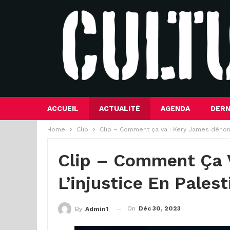
ACCUEIL
ACTUALITÉ
AGENDA
DERN
Home
Clip
Clip – Comment ça va : Kery James dénonce
Clip – Comment Ça 
L’injustice En Palest
On
Déc 30, 2023
By
Admin1