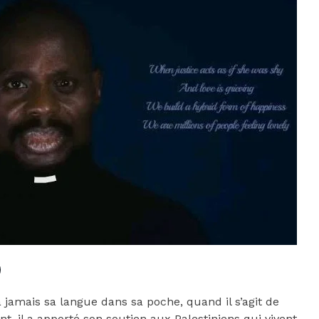
 jamais sa langue dans sa poche, quand il s’agit de
, il a apporté son soutien aux Palestiniens qui vivent