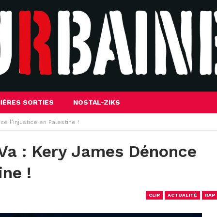
IÈRES SORTIES
NOSTAL-ZIKS
 l’injustice en Palestine !
Va : Kery James Dénonce
ine !
CLIP
ACTUALITÉ
RAP