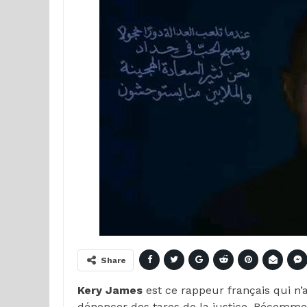
Share
Kery James
est ce rappeur français qui n’a
dénoncer des tares de la justice. Récemment