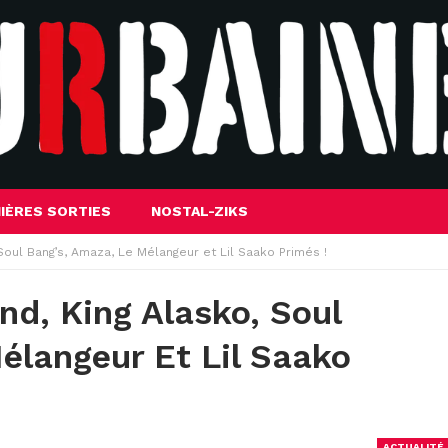
IÈRES SORTIES
NOSTAL-ZIKS
Soul Bang’s, Amaza, Le Mélangeur et Lil Saako Primés !
nd, King Alasko, Soul
élangeur Et Lil Saako
ACTUALITÉ