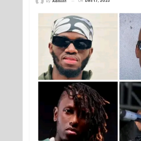
On
Déc 17, 2023
By
Admin1