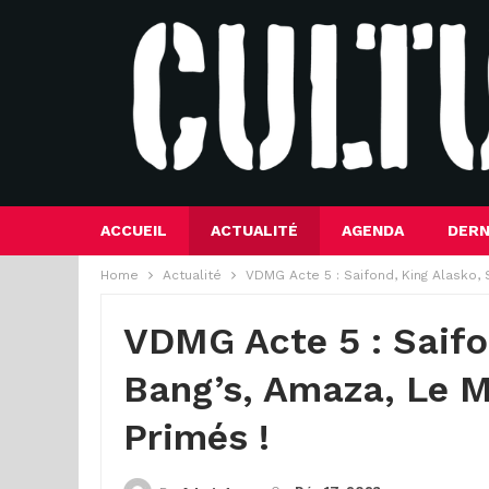
ACCUEIL
ACTUALITÉ
AGENDA
DERN
Home
Actualité
VDMG Acte 5 : Saifond, King Alasko, 
VDMG Acte 5 : Saifo
Bang’s, Amaza, Le M
Primés !