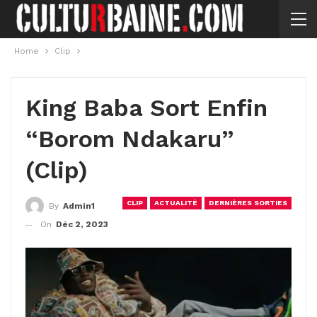
Home
Clip
King Baba Sort Enfin
“Borom Ndakaru”
(Clip)
CLIP
ACTUALITÉ
DERNIÈRES SORTIES
By
Admin1
On
Déc 2, 2023