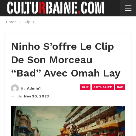
Home
Clip
Ninho S’offre Le Clip
De Son Morceau
“Bad” Avec Omah Lay
CLIP
ACTUALITÉ
RAP
By
Admin1
On
Nov 30, 2023