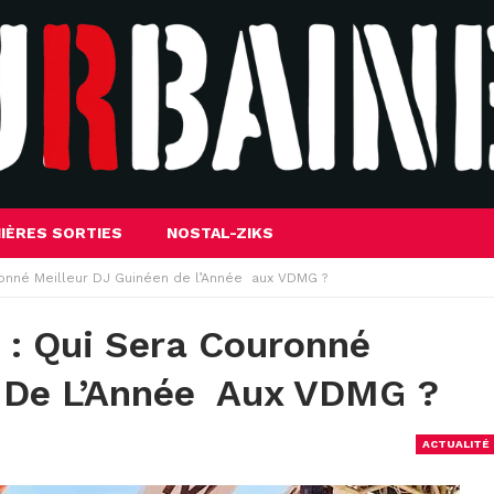
IÈRES SORTIES
NOSTAL-ZIKS
ronné Meilleur DJ Guinéen de l’Année aux VDMG ?
s : Qui Sera Couronné
n De L’Année Aux VDMG ?
ACTUALITÉ