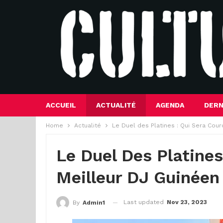
ACCUEIL
ACTUALITÉ
AGENDA
DERN
Home
Actualité
Le Duel des Platines : Qui Sera Cou
Le Duel Des Platine
Meilleur DJ Guinée
Last updated
Nov 23, 2023
By
Admin1