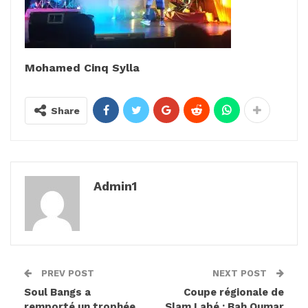
Mohamed Cinq Sylla
Share
Admin1
PREV POST
NEXT POST
Soul Bangs a
Coupe régionale de
remporté un trophée
Slam Labé : Bah Oumar