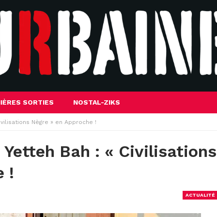
IÈRES SORTIES
NOSTAL-ZIKS
ivilisations Nègre » en Approche !
Yetteh Bah : « Civilisations
 !
ACTUALITÉ