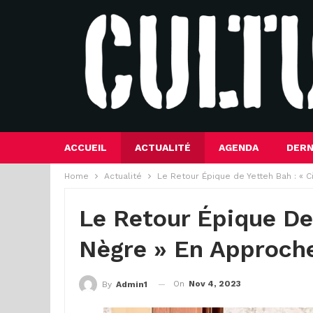
ACCUEIL
ACTUALITÉ
AGENDA
DERN
Home
Actualité
Le Retour Épique de Yetteh Bah : « C
Le Retour Épique De 
Nègre » En Approche
On
Nov 4, 2023
By
Admin1