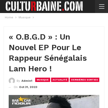
Home
Musique
« O.B.G.D » : Un
Nouvel EP Pour Le
Rappeur Sénégalais
Lam Hero !
MUSIQUE
ACTUALITÉ
DERNIÈRES SORTIES
By
Admin1
On
Oct 31, 2023