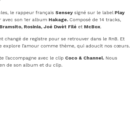
es, le rappeur français
Sensey
signé sur le label
Play
er avec son 1er album
Hakage.
Composé de 14 tracks,
Bramsito, Rosinia, Joé Dwèt Filé
et
McBox
.
ent changé de registre pour se retrouver dans le RnB. Et
tiste explore l’amour comme thème, qui adoucit nos cœurs.
iste l’accompagne avec le clip
Coco & Channel.
Nous
lien de son album et du clip.