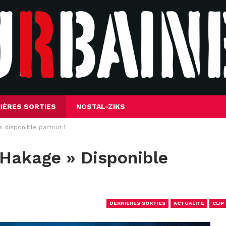
IÈRES SORTIES
NOSTAL-ZIKS
» disponible partout !
 Hakage » Disponible
DERNIÈRES SORTIES
ACTUALITÉ
CLIP