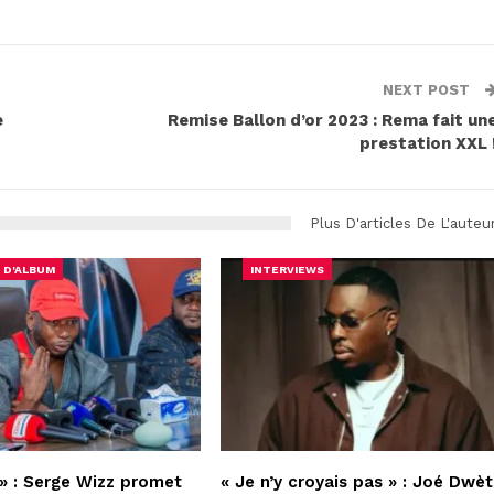
NEXT POST
e
Remise Ballon d’or 2023 : Rema fait un
prestation XXL 
Plus D'articles De L'auteu
 D'ALBUM
INTERVIEWS
» : Serge Wizz promet
« Je n’y croyais pas » : Joé Dwèt