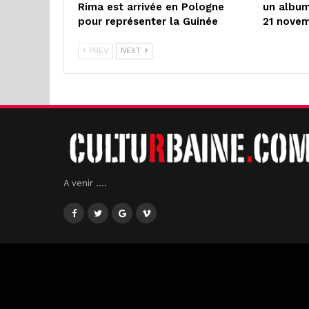
Rima est arrivée en Pologne
un album
pour représenter la Guinée
21 nove
PREV
NEXT
A venir ....