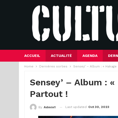
ACCUEIL
ACTUALITÉ
AGENDA
DERN
Home
Dernières sorties
Sensey’ – Album : « Hakage 
Sensey’ – Album : «
Partout !
Last updated
Oct 30, 2023
By
Admin1