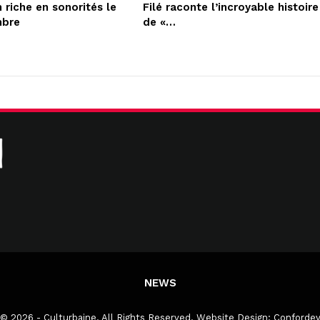
 riche en sonorités le
Filé raconte l’incroyable histoire
mbre
de «…
NEWS
© 2026 - Culturbaine. All Rights Reserved.
Website Design:
Conforde